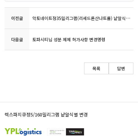
이전글
악토네이트정35밀리그램(리세드론산나트륨) 낱알식별 표시 변경 안내.
다음글
토파시티닙 성분 제제 허가사항 변경명령
목록
답변
렉스파지큐정5/160밀리그램 낱알식별 변경
영풍세파클러캡슐250밀리그램 낱알식별 표시 변경 안내