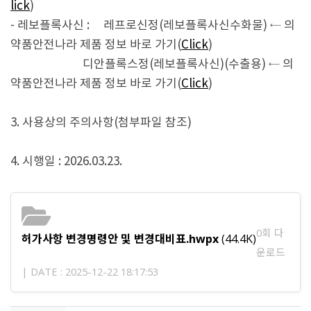
lick
)
- 레보플록사신 : 레프로신정(레보플록사신수화물)
← 의
약품안전나라 제품 정보 바로 가기(
Click
)
디안플록스정(레보플록사신)(수출용)
← 의
약품안전나라 제품 정보 바로 가기(
Click
)
3. 사용상의 주의사항(첨부파일 참조)
4. 시행일 : 2026.03.23.
0회 다
허가사항 변경명령안 및 변경대비표.hwpx
(44.4K)
운로드
| DATE : 2025-12-22 18:17:53