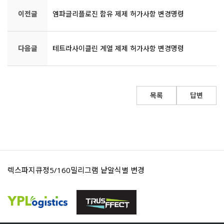
이전글
엠파글리플로진 함유 제제 허가사항 변경명령
다음글
테트라사이클린 계열 제제 허가사항 변경명령
목록
답변
렉스파지큐정5/160밀리그램 낱알식별 변경
영풍세파클러캡슐250밀리그램 낱알식별 표시 변경 안내