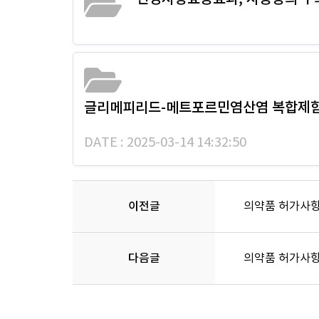
글리메피리드-메트포르민염산염 복합제함량 1-
DATE : 2025-03-14 14:32:50
이전글
의약품 허가사항
다음글
의약품 허가사