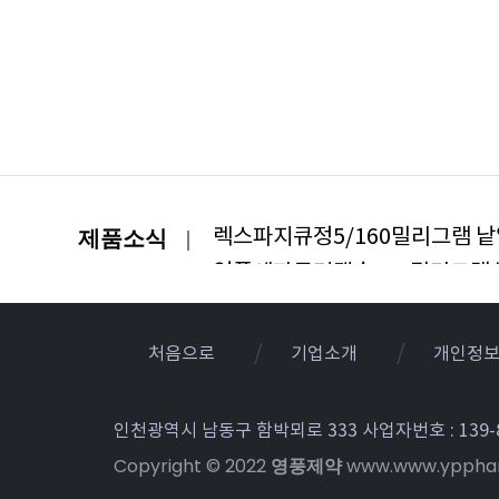
렉스파지큐정5/160밀리그램 
제품소식
영풍세파클러캡슐250밀리그램 
처음으로
기업소개
개인정
인천광역시 남동구 함박뫼로 333 사업자번호 : 139-8
Copyright © 2022
영풍제약
www.www.yppharm.