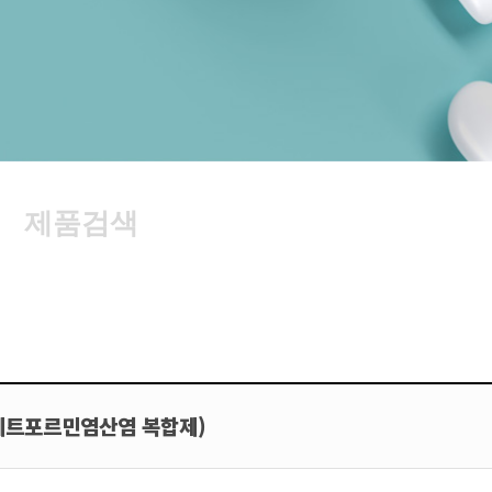
제품검색
메트포르민염산염 복합제)