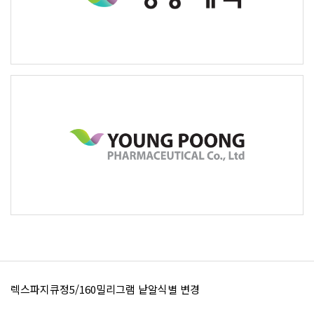
렉스파지큐정5/160밀리그램 낱알식별 변경