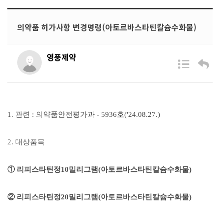
의약품 허가사항 변경명령(아토르바스타틴칼슘수화물)
영풍제약
1. 관련 :
의약품안전평가과 - 5936호('24.08.27.)
2. 대상품목
①
리피스타틴정10밀리그램
(
아토르바스타틴칼슘수화물
)
②
리피스타틴정20밀리그램(아토르바스타틴칼슘수화물)