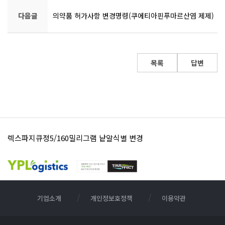
다음글
의약품 허가사항 변경명령(쿠에티아핀푸마르산염 제제)
목록
답변
렉스파지큐정5/160밀리그램 낱알식별 변경
영풍세파클러캡슐250밀리그램 낱알식별 표시 변경 안내
기업소개
개인정보호정책
이용약관